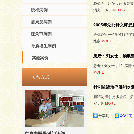
赖松珍，64岁，患膝关
腰椎病例
消失90%，
MORE+
肩周炎病例
2005年湖北钟义海
膝关节病例
给你介绍一位患双膝关节
经多
MORE+
骨质增生病例
患者：刘女士，腰肌
其他案例
患者：刘女士，43. 病
MORE+
联系方式
针刺拔罐治疗腱鞘炎囊
腱鞘炎 囊肿是多发病，多
岁，最
MORE+
分享到：
QQ空间
广华中医骨科门诊部