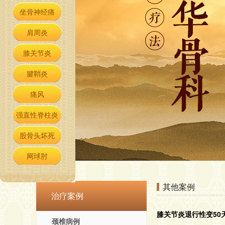
坐骨神经痛
肩周炎
膝关节炎
腱鞘炎
痛风
强直性脊柱炎
股骨头坏死
网球肘
其他案例
治疗案例
膝关节炎退行性变50
颈椎病例