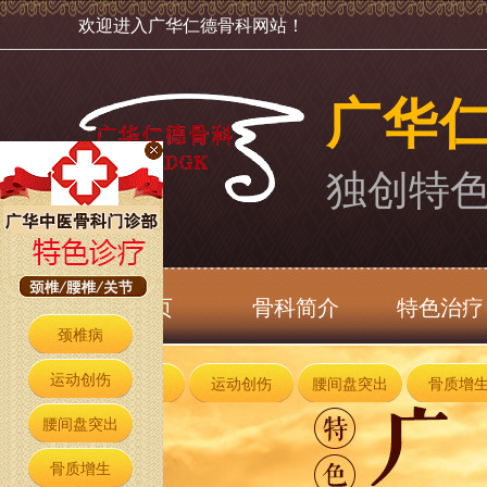
欢迎进入广华仁德骨科网站！
广华
独创特
首页
骨科简介
特色治疗
颈椎病
运动创伤
颈椎病
运动创伤
腰间盘突出
骨质增
腰间盘突出
骨质增生