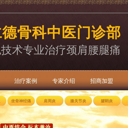
仁德骨科中医门诊部
色技术专业治疗颈肩腰腿痛
治疗案例
专家介绍
招商加盟
生
坐骨神经痛
肩周炎
膝关节炎
腱鞘炎