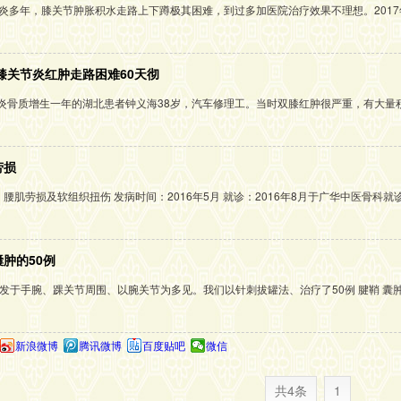
节炎多年，膝关节肿胀积水走路上下蹲极其困难，到过多加医院治疗效果不理想。2017
患膝关节炎红肿走路困难60天彻
炎骨质增生一年的湖北患者钟义海38岁，汽车修理工。当时双膝红肿很严重，有大量
劳损
情：腰肌劳损及软组织扭伤 发病时间：2016年5月 就诊：2016年8月于广华中医骨
肿的50例
发于手腕、踝关节周围、以腕关节为多见。我们以针刺拔罐法、治疗了50例 腱鞘 囊肿患
新浪微博
腾讯微博
百度贴吧
微信
共4条
1