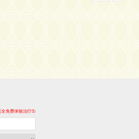
体验治疗3次广华特色疗法，不收任何费用！活动结束前有效！