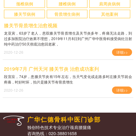
颈椎病例
腰椎病例
肩周炎病例
膝关节病例
骨质增生病例
其他案例
膝关节骨质增生治愈视频
龙亚寅，63岁了老人，患双膝关节骨质增生及关节炎多年，疼痛无法走路，到
过多加医院治疗效果不理想，2019年11月8日到广州广华中医骨科接受病灶注射
纯中药治疗50天彻底治愈回老家，
2020-12-26
详细>>
2019年7月 广州天河 膝关节炎 治愈成功案列
段宣应，74岁，患膝关节炎有15年左右，当天气变化或走路多时左膝关节就会
疼痛，时好时坏，拍片是膝关节有骨质增生
2020-12-26
详细>>
广华仁德骨科中医门诊部
独创特色技术专业治疗颈肩腰腿痛
咨询热线：020-38801658