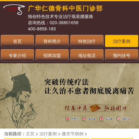
广华仁德骨科中医门诊部
独创特色技术专业治疗颈肩腰腿痛
咨询热线：020-38801658
400-8858-183
首页
骨科简介
特色治疗
治疗案例
专家介绍
招商加盟
地址电话
预约挂号
当前路径：
主页
>
治疗案例
>
膝关节病例
>