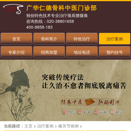
广华仁德骨科中医门诊部
独创特色技术专业治疗颈肩腰腿痛
咨询热线：020-38801658
400-8858-183
首页
骨科简介
特色治疗
治疗案例
专家介绍
招商加盟
地址电话
预约挂号
当前路径：
主页
>
治疗案例
>
膝关节病例
>